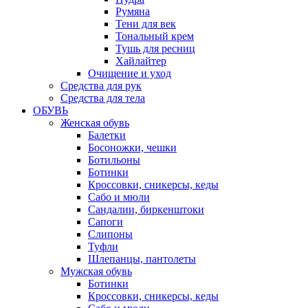
Румяна
Тени для век
Тональный крем
Тушь для ресниц
Хайлайтер
Очищение и уход
Средства для рук
Средства для тела
ОБУВЬ
Женская обувь
Балетки
Босоножки, чешки
Ботильоны
Ботинки
Кроссовки, сникерсы, кеды
Сабо и мюли
Сандалии, биркенштоки
Сапоги
Слипоны
Туфли
Шлепанцы, пантолеты
Мужская обувь
Ботинки
Кроссовки, сникерсы, кеды