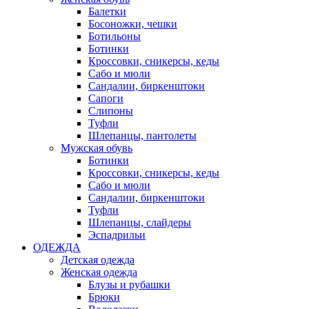
Балетки
Босоножки, чешки
Ботильоны
Ботинки
Кроссовки, сникерсы, кеды
Сабо и мюли
Сандалии, биркенштоки
Сапоги
Слипоны
Туфли
Шлепанцы, пантолеты
Мужская обувь
Ботинки
Кроссовки, сникерсы, кеды
Сабо и мюли
Сандалии, биркенштоки
Туфли
Шлепанцы, слайдеры
Эспадрильи
ОДЕЖДА
Детская одежда
Женская одежда
Блузы и рубашки
Брюки