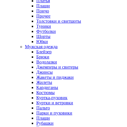
Платья
Плащи
Пончо
Прочее
Толстовки и свитшоты
Туники
Футболки
Шорты
Юбки
Мужская одежда
Блейзер
Брюки
Водолазки
Джемперы и свитеры
Джинсы
Жакеты и пиджаки
Жилеты
Кардиганы
Костюмы
Куртка-пуховик
Куртки и ветровки
Пальто
Парки и пуховики
Плащи
Рубашки