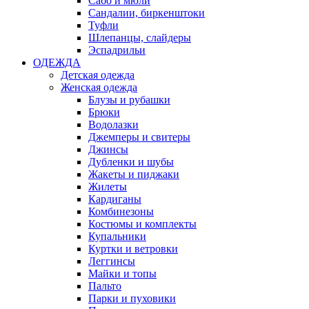
Сабо и мюли
Сандалии, биркенштоки
Туфли
Шлепанцы, слайдеры
Эспадрильи
ОДЕЖДА
Детская одежда
Женская одежда
Блузы и рубашки
Брюки
Водолазки
Джемперы и свитеры
Джинсы
Дубленки и шубы
Жакеты и пиджаки
Жилеты
Кардиганы
Комбинезоны
Костюмы и комплекты
Купальники
Куртки и ветровки
Леггинсы
Майки и топы
Пальто
Парки и пуховики