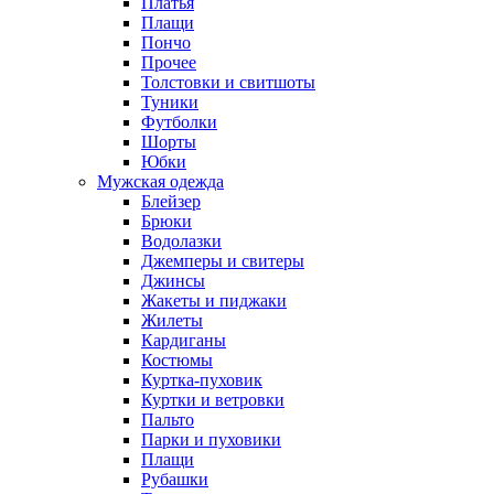
Платья
Плащи
Пончо
Прочее
Толстовки и свитшоты
Туники
Футболки
Шорты
Юбки
Мужская одежда
Блейзер
Брюки
Водолазки
Джемперы и свитеры
Джинсы
Жакеты и пиджаки
Жилеты
Кардиганы
Костюмы
Куртка-пуховик
Куртки и ветровки
Пальто
Парки и пуховики
Плащи
Рубашки