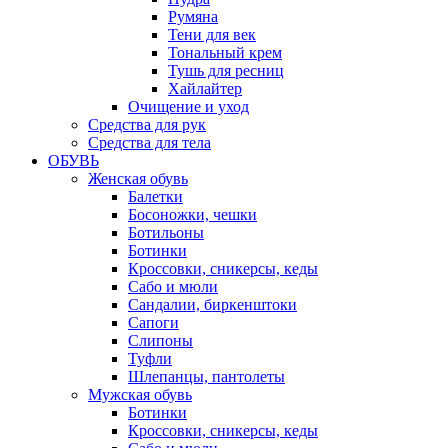
Румяна
Тени для век
Тональный крем
Тушь для ресниц
Хайлайтер
Очищение и уход
Средства для рук
Средства для тела
ОБУВЬ
Женская обувь
Балетки
Босоножки, чешки
Ботильоны
Ботинки
Кроссовки, сникерсы, кеды
Сабо и мюли
Сандалии, биркенштоки
Сапоги
Слипоны
Туфли
Шлепанцы, пантолеты
Мужская обувь
Ботинки
Кроссовки, сникерсы, кеды