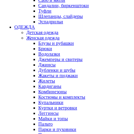
Сабо и мюли
Сандалии, биркенштоки
Туфли
Шлепанцы, слайдеры
Эспадрильи
ОДЕЖДА
Детская одежда
Женская одежда
Блузы и рубашки
Брюки
Водолазки
Джемперы и свитеры
Джинсы
Дубленки и шубы
Жакеты и пиджаки
Жилеты
Кардиганы
Комбинезоны
Костюмы и комплекты
Купальники
Куртки и ветровки
Леггинсы
Майки и топы
Пальто
Парки и пуховики