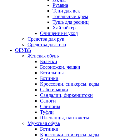
Румяна
Тени для век
Тональный крем
Тушь для ресниц
Хайлайтер
Очищение и уход
Средства для рук
Средства для тела
ОБУВЬ
Женская обувь
Балетки
Босоножки, чешки
Ботильоны
Ботинки
Кроссовки, сникерсы, кеды
Сабо и мюли
Сандалии, биркенштоки
Сапоги
Слипоны
Туфли
Шлепанцы, пантолеты
Мужская обувь
Ботинки
Кроссовки, сникерсы, кеды