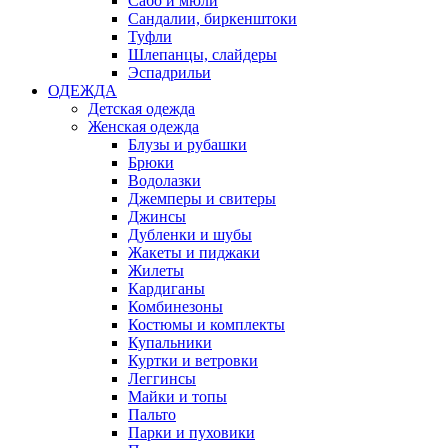
Сабо и мюли
Сандалии, биркенштоки
Туфли
Шлепанцы, слайдеры
Эспадрильи
ОДЕЖДА
Детская одежда
Женская одежда
Блузы и рубашки
Брюки
Водолазки
Джемперы и свитеры
Джинсы
Дубленки и шубы
Жакеты и пиджаки
Жилеты
Кардиганы
Комбинезоны
Костюмы и комплекты
Купальники
Куртки и ветровки
Леггинсы
Майки и топы
Пальто
Парки и пуховики