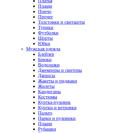
Платья
Плащи
Пончо
Прочее
Толстовки и свитшоты
Туники
Футболки
Шорты
Юбки
Мужская одежда
Блейзер
Брюки
Водолазки
Джемперы и свитеры
Джинсы
Жакеты и пиджаки
Жилеты
Кардиганы
Костюмы
Куртка-пуховик
Куртки и ветровки
Пальто
Парки и пуховики
Плащи
Рубашки