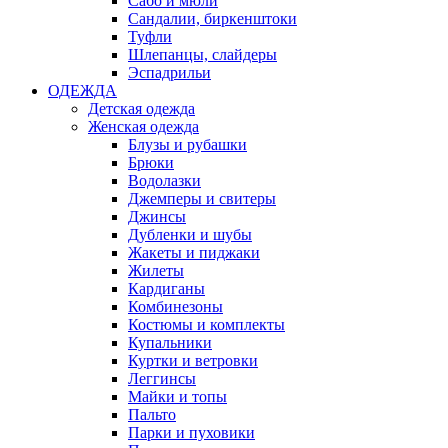
Сабо и мюли
Сандалии, биркенштоки
Туфли
Шлепанцы, слайдеры
Эспадрильи
ОДЕЖДА
Детская одежда
Женская одежда
Блузы и рубашки
Брюки
Водолазки
Джемперы и свитеры
Джинсы
Дубленки и шубы
Жакеты и пиджаки
Жилеты
Кардиганы
Комбинезоны
Костюмы и комплекты
Купальники
Куртки и ветровки
Леггинсы
Майки и топы
Пальто
Парки и пуховики