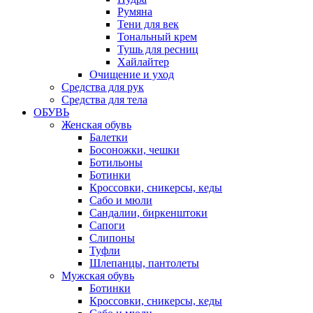
Румяна
Тени для век
Тональный крем
Тушь для ресниц
Хайлайтер
Очищение и уход
Средства для рук
Средства для тела
ОБУВЬ
Женская обувь
Балетки
Босоножки, чешки
Ботильоны
Ботинки
Кроссовки, сникерсы, кеды
Сабо и мюли
Сандалии, биркенштоки
Сапоги
Слипоны
Туфли
Шлепанцы, пантолеты
Мужская обувь
Ботинки
Кроссовки, сникерсы, кеды