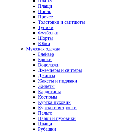
Платья
Плащи
Пончо
Прочее
Толстовки и свитшоты
Туники
Футболки
Шорты
Юбки
Мужская одежда
Блейзер
Брюки
Водолазки
Джемперы и свитеры
Джинсы
Жакеты и пиджаки
Жилеты
Кардиганы
Костюмы
Куртка-пуховик
Куртки и ветровки
Пальто
Парки и пуховики
Плащи
Рубашки