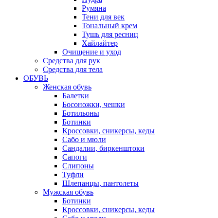
Румяна
Тени для век
Тональный крем
Тушь для ресниц
Хайлайтер
Очищение и уход
Средства для рук
Средства для тела
ОБУВЬ
Женская обувь
Балетки
Босоножки, чешки
Ботильоны
Ботинки
Кроссовки, сникерсы, кеды
Сабо и мюли
Сандалии, биркенштоки
Сапоги
Слипоны
Туфли
Шлепанцы, пантолеты
Мужская обувь
Ботинки
Кроссовки, сникерсы, кеды