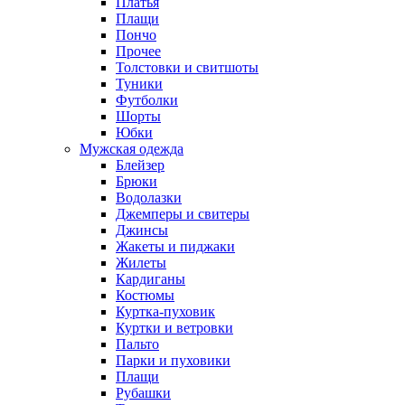
Платья
Плащи
Пончо
Прочее
Толстовки и свитшоты
Туники
Футболки
Шорты
Юбки
Мужская одежда
Блейзер
Брюки
Водолазки
Джемперы и свитеры
Джинсы
Жакеты и пиджаки
Жилеты
Кардиганы
Костюмы
Куртка-пуховик
Куртки и ветровки
Пальто
Парки и пуховики
Плащи
Рубашки