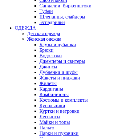
Сабо и мюли
Сандалии, биркенштоки
Туфли
Шлепанцы, слайдеры
Эспадрильи
ОДЕЖДА
Детская одежда
Женская одежда
Блузы и рубашки
Брюки
Водолазки
Джемперы и свитеры
Джинсы
Дубленки и шубы
Жакеты и пиджаки
Жилеты
Кардиганы
Комбинезоны
Костюмы и комплекты
Купальники
Куртки и ветровки
Леггинсы
Майки и топы
Пальто
Парки и пуховики