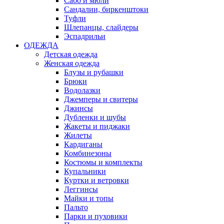
Сабо и мюли
Сандалии, биркенштоки
Туфли
Шлепанцы, слайдеры
Эспадрильи
ОДЕЖДА
Детская одежда
Женская одежда
Блузы и рубашки
Брюки
Водолазки
Джемперы и свитеры
Джинсы
Дубленки и шубы
Жакеты и пиджаки
Жилеты
Кардиганы
Комбинезоны
Костюмы и комплекты
Купальники
Куртки и ветровки
Леггинсы
Майки и топы
Пальто
Парки и пуховики