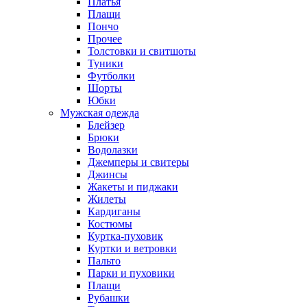
Платья
Плащи
Пончо
Прочее
Толстовки и свитшоты
Туники
Футболки
Шорты
Юбки
Мужская одежда
Блейзер
Брюки
Водолазки
Джемперы и свитеры
Джинсы
Жакеты и пиджаки
Жилеты
Кардиганы
Костюмы
Куртка-пуховик
Куртки и ветровки
Пальто
Парки и пуховики
Плащи
Рубашки