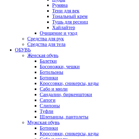
Румяна
Тени для век
Тональный крем
Тушь для ресниц
Хайлайтер
Очищение и уход
Средства для рук
Средства для тела
ОБУВЬ
Женская обувь
Балетки
Босоножки, чешки
Ботильоны
Ботинки
Кроссовки, сникерсы, кеды
Сабо и мюли
Сандалии, биркенштоки
Сапоги
Слипоны
Туфли
Шлепанцы, пантолеты
Мужская обувь
Ботинки
Кроссовки, сникерсы, кеды