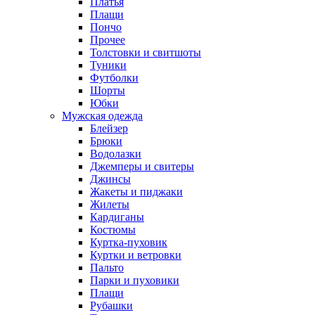
Платья
Плащи
Пончо
Прочее
Толстовки и свитшоты
Туники
Футболки
Шорты
Юбки
Мужская одежда
Блейзер
Брюки
Водолазки
Джемперы и свитеры
Джинсы
Жакеты и пиджаки
Жилеты
Кардиганы
Костюмы
Куртка-пуховик
Куртки и ветровки
Пальто
Парки и пуховики
Плащи
Рубашки