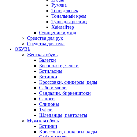
Румяна
Тени для век
Тональный крем
Тушь для ресниц
Хайлайтер
Очищение и уход
Средства для рук
Средства для тела
ОБУВЬ
Женская обувь
Балетки
Босоножки, чешки
Ботильоны
Ботинки
Кроссовки, сникерсы, кеды
Сабо и мюли
Сандалии, биркенштоки
Сапоги
Слипоны
Туфли
Шлепанцы, пантолеты
Мужская обувь
Ботинки
Кроссовки, сникерсы, кеды