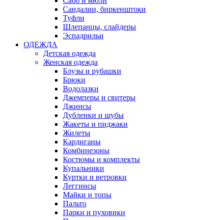
Сабо и мюли
Сандалии, биркенштоки
Туфли
Шлепанцы, слайдеры
Эспадрильи
ОДЕЖДА
Детская одежда
Женская одежда
Блузы и рубашки
Брюки
Водолазки
Джемперы и свитеры
Джинсы
Дубленки и шубы
Жакеты и пиджаки
Жилеты
Кардиганы
Комбинезоны
Костюмы и комплекты
Купальники
Куртки и ветровки
Леггинсы
Майки и топы
Пальто
Парки и пуховики