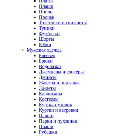
Платья
Плащи
Пончо
Прочее
Толстовки и свитшоты
Туники
Футболки
Шорты
Юбки
Мужская одежда
Блейзер
Брюки
Водолазки
Джемперы и свитеры
Джинсы
Жакеты и пиджаки
Жилеты
Кардиганы
Костюмы
Куртка-пуховик
Куртки и ветровки
Пальто
Парки и пуховики
Плащи
Рубашки