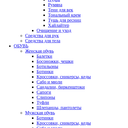
Румяна
Тени для век
Тональный крем
Тушь для ресниц
Хайлайтер
Очищение и уход
Средства для рук
Средства для тела
ОБУВЬ
Женская обувь
Балетки
Босоножки, чешки
Ботильоны
Ботинки
Кроссовки, сникерсы, кеды
Сабо и мюли
Сандалии, биркенштоки
Сапоги
Слипоны
Туфли
Шлепанцы, пантолеты
Мужская обувь
Ботинки
Кроссовки, сникерсы, кеды