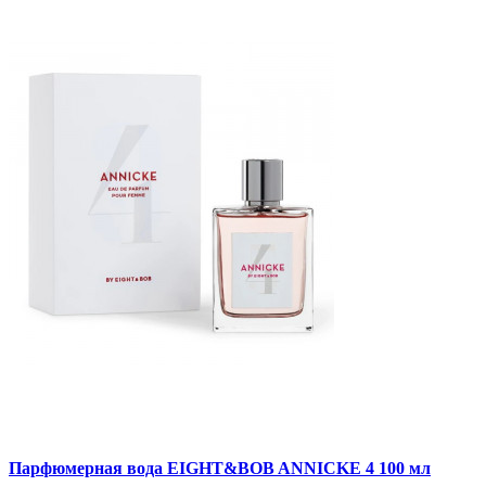
Парфюмерная вода EIGHT&BOB ANNICKE 4 100 мл