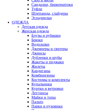
Сабо и мюли
Сандалии, биркенштоки
Туфли
Шлепанцы, слайдеры
Эспадрильи
ОДЕЖДА
Детская одежда
Женская одежда
Блузы и рубашки
Брюки
Водолазки
Джемперы и свитеры
Джинсы
Дубленки и шубы
Жакеты и пиджаки
Жилеты
Кардиганы
Комбинезоны
Костюмы и комплекты
Купальники
Куртки и ветровки
Леггинсы
Майки и топы
Пальто
Парки и пуховики