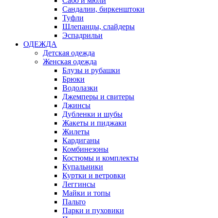
Сабо и мюли
Сандалии, биркенштоки
Туфли
Шлепанцы, слайдеры
Эспадрильи
ОДЕЖДА
Детская одежда
Женская одежда
Блузы и рубашки
Брюки
Водолазки
Джемперы и свитеры
Джинсы
Дубленки и шубы
Жакеты и пиджаки
Жилеты
Кардиганы
Комбинезоны
Костюмы и комплекты
Купальники
Куртки и ветровки
Леггинсы
Майки и топы
Пальто
Парки и пуховики