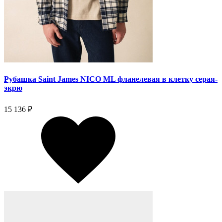
Рубашка Saint James NICO ML фланелевая в клетку серая-
экрю
15 136 ₽