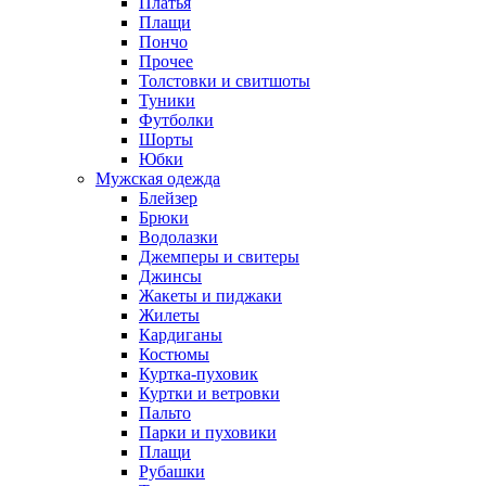
Платья
Плащи
Пончо
Прочее
Толстовки и свитшоты
Туники
Футболки
Шорты
Юбки
Мужская одежда
Блейзер
Брюки
Водолазки
Джемперы и свитеры
Джинсы
Жакеты и пиджаки
Жилеты
Кардиганы
Костюмы
Куртка-пуховик
Куртки и ветровки
Пальто
Парки и пуховики
Плащи
Рубашки