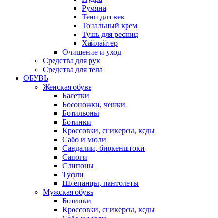
Румяна
Тени для век
Тональный крем
Тушь для ресниц
Хайлайтер
Очищение и уход
Средства для рук
Средства для тела
ОБУВЬ
Женская обувь
Балетки
Босоножки, чешки
Ботильоны
Ботинки
Кроссовки, сникерсы, кеды
Сабо и мюли
Сандалии, биркенштоки
Сапоги
Слипоны
Туфли
Шлепанцы, пантолеты
Мужская обувь
Ботинки
Кроссовки, сникерсы, кеды