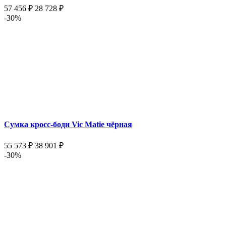
57 456 ₽
28 728 ₽
-30%
Сумка кросс-боди Vic Matie чёрная
55 573 ₽
38 901 ₽
-30%