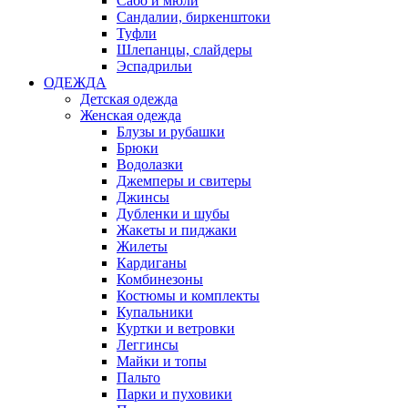
Сабо и мюли
Сандалии, биркенштоки
Туфли
Шлепанцы, слайдеры
Эспадрильи
ОДЕЖДА
Детская одежда
Женская одежда
Блузы и рубашки
Брюки
Водолазки
Джемперы и свитеры
Джинсы
Дубленки и шубы
Жакеты и пиджаки
Жилеты
Кардиганы
Комбинезоны
Костюмы и комплекты
Купальники
Куртки и ветровки
Леггинсы
Майки и топы
Пальто
Парки и пуховики