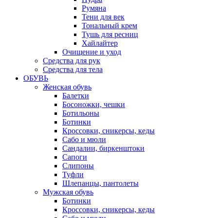
Румяна
Тени для век
Тональный крем
Тушь для ресниц
Хайлайтер
Очищение и уход
Средства для рук
Средства для тела
ОБУВЬ
Женская обувь
Балетки
Босоножки, чешки
Ботильоны
Ботинки
Кроссовки, сникерсы, кеды
Сабо и мюли
Сандалии, биркенштоки
Сапоги
Слипоны
Туфли
Шлепанцы, пантолеты
Мужская обувь
Ботинки
Кроссовки, сникерсы, кеды