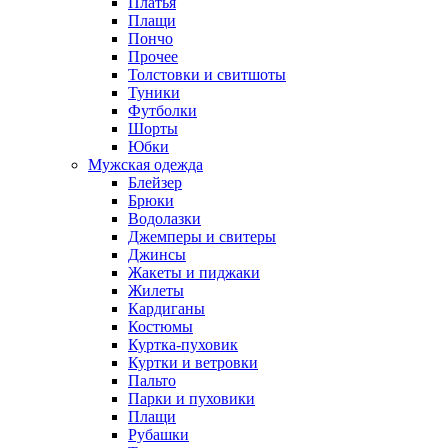
Платья
Плащи
Пончо
Прочее
Толстовки и свитшоты
Туники
Футболки
Шорты
Юбки
Мужская одежда
Блейзер
Брюки
Водолазки
Джемперы и свитеры
Джинсы
Жакеты и пиджаки
Жилеты
Кардиганы
Костюмы
Куртка-пуховик
Куртки и ветровки
Пальто
Парки и пуховики
Плащи
Рубашки