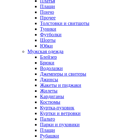
Платья
Плащи
Пончо
Прочее
Толстовки и свитшоты
Туники
Футболки
Шорты
Юбки
Мужская одежда
Блейзер
Брюки
Водолазки
Джемперы и свитеры
Джинсы
Жакеты и пиджаки
Жилеты
Кардиганы
Костюмы
Куртка-пуховик
Куртки и ветровки
Пальто
Парки и пуховики
Плащи
Рубашки