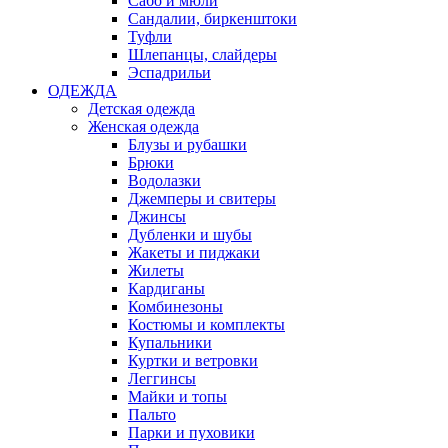
Сабо и мюли
Сандалии, биркенштоки
Туфли
Шлепанцы, слайдеры
Эспадрильи
ОДЕЖДА
Детская одежда
Женская одежда
Блузы и рубашки
Брюки
Водолазки
Джемперы и свитеры
Джинсы
Дубленки и шубы
Жакеты и пиджаки
Жилеты
Кардиганы
Комбинезоны
Костюмы и комплекты
Купальники
Куртки и ветровки
Леггинсы
Майки и топы
Пальто
Парки и пуховики