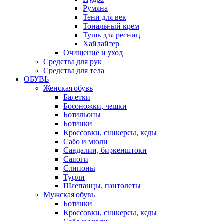
Румяна
Тени для век
Тональный крем
Тушь для ресниц
Хайлайтер
Очищение и уход
Средства для рук
Средства для тела
ОБУВЬ
Женская обувь
Балетки
Босоножки, чешки
Ботильоны
Ботинки
Кроссовки, сникерсы, кеды
Сабо и мюли
Сандалии, биркенштоки
Сапоги
Слипоны
Туфли
Шлепанцы, пантолеты
Мужская обувь
Ботинки
Кроссовки, сникерсы, кеды