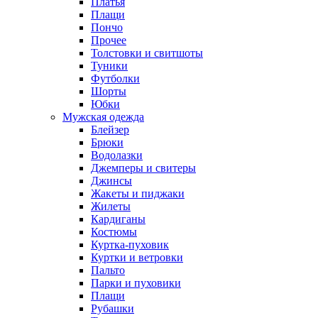
Платья
Плащи
Пончо
Прочее
Толстовки и свитшоты
Туники
Футболки
Шорты
Юбки
Мужская одежда
Блейзер
Брюки
Водолазки
Джемперы и свитеры
Джинсы
Жакеты и пиджаки
Жилеты
Кардиганы
Костюмы
Куртка-пуховик
Куртки и ветровки
Пальто
Парки и пуховики
Плащи
Рубашки