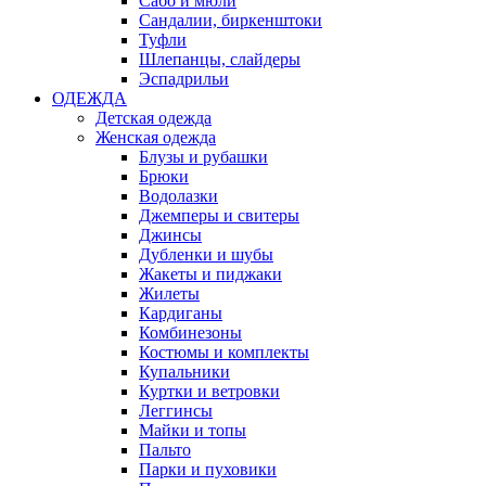
Сабо и мюли
Сандалии, биркенштоки
Туфли
Шлепанцы, слайдеры
Эспадрильи
ОДЕЖДА
Детская одежда
Женская одежда
Блузы и рубашки
Брюки
Водолазки
Джемперы и свитеры
Джинсы
Дубленки и шубы
Жакеты и пиджаки
Жилеты
Кардиганы
Комбинезоны
Костюмы и комплекты
Купальники
Куртки и ветровки
Леггинсы
Майки и топы
Пальто
Парки и пуховики