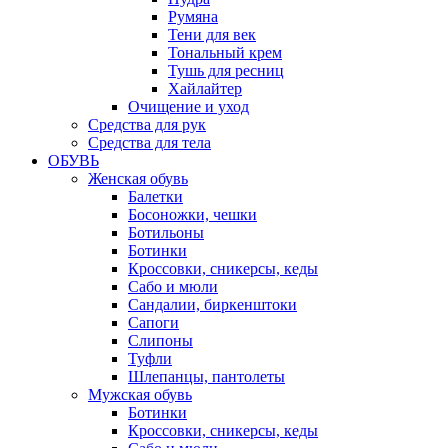
Румяна
Тени для век
Тональный крем
Тушь для ресниц
Хайлайтер
Очищение и уход
Средства для рук
Средства для тела
ОБУВЬ
Женская обувь
Балетки
Босоножки, чешки
Ботильоны
Ботинки
Кроссовки, сникерсы, кеды
Сабо и мюли
Сандалии, биркенштоки
Сапоги
Слипоны
Туфли
Шлепанцы, пантолеты
Мужская обувь
Ботинки
Кроссовки, сникерсы, кеды