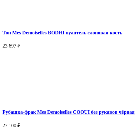
Топ Mes Demoiselles BODHI пуантель слоновая кость
23 697 ₽
Рубашка-фрак Mes Demoiselles COQUI без рукавов чёрная
27 100 ₽