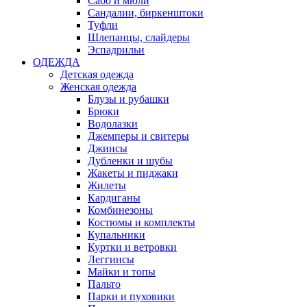
Сабо и мюли
Сандалии, биркенштоки
Туфли
Шлепанцы, слайдеры
Эспадрильи
ОДЕЖДА
Детская одежда
Женская одежда
Блузы и рубашки
Брюки
Водолазки
Джемперы и свитеры
Джинсы
Дубленки и шубы
Жакеты и пиджаки
Жилеты
Кардиганы
Комбинезоны
Костюмы и комплекты
Купальники
Куртки и ветровки
Леггинсы
Майки и топы
Пальто
Парки и пуховики