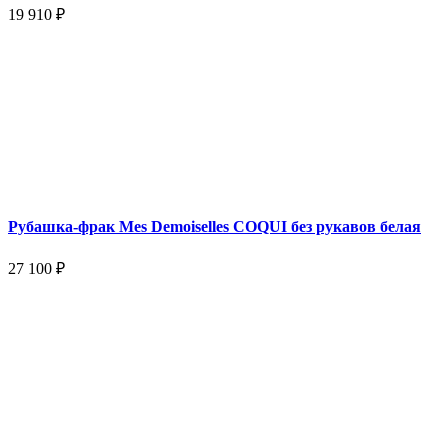
19 910 ₽
Рубашка-фрак Mes Demoiselles COQUI без рукавов белая
27 100 ₽