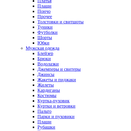
Платья
Плащи
Пончо
Прочее
Толстовки и свитшоты
Туники
Футболки
Шорты
Юбки
Мужская одежда
Блейзер
Брюки
Водолазки
Джемперы и свитеры
Джинсы
Жакеты и пиджаки
Жилеты
Кардиганы
Костюмы
Куртка-пуховик
Куртки и ветровки
Пальто
Парки и пуховики
Плащи
Рубашки