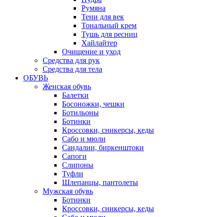
Румяна
Тени для век
Тональный крем
Тушь для ресниц
Хайлайтер
Очищение и уход
Средства для рук
Средства для тела
ОБУВЬ
Женская обувь
Балетки
Босоножки, чешки
Ботильоны
Ботинки
Кроссовки, сникерсы, кеды
Сабо и мюли
Сандалии, биркенштоки
Сапоги
Слипоны
Туфли
Шлепанцы, пантолеты
Мужская обувь
Ботинки
Кроссовки, сникерсы, кеды