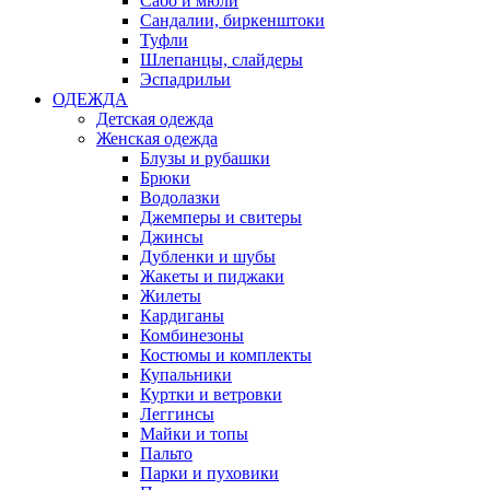
Сабо и мюли
Сандалии, биркенштоки
Туфли
Шлепанцы, слайдеры
Эспадрильи
ОДЕЖДА
Детская одежда
Женская одежда
Блузы и рубашки
Брюки
Водолазки
Джемперы и свитеры
Джинсы
Дубленки и шубы
Жакеты и пиджаки
Жилеты
Кардиганы
Комбинезоны
Костюмы и комплекты
Купальники
Куртки и ветровки
Леггинсы
Майки и топы
Пальто
Парки и пуховики