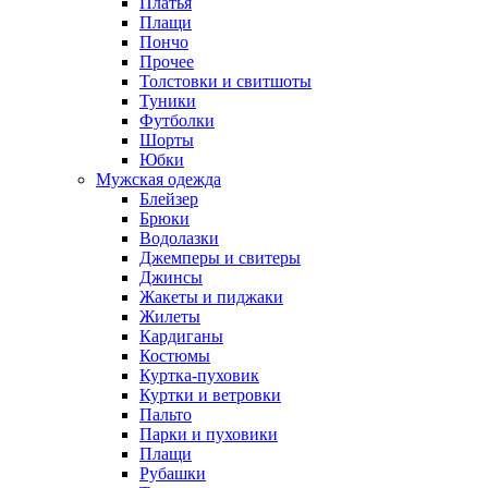
Платья
Плащи
Пончо
Прочее
Толстовки и свитшоты
Туники
Футболки
Шорты
Юбки
Мужская одежда
Блейзер
Брюки
Водолазки
Джемперы и свитеры
Джинсы
Жакеты и пиджаки
Жилеты
Кардиганы
Костюмы
Куртка-пуховик
Куртки и ветровки
Пальто
Парки и пуховики
Плащи
Рубашки