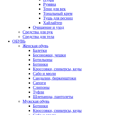
Румяна
Тени для век
Тональный крем
Тушь для ресниц
Хайлайтер
Очищение и уход
Средства для рук
Средства для тела
ОБУВЬ
Женская обувь
Балетки
Босоножки, чешки
Ботильоны
Ботинки
Кроссовки, сникерсы, кеды
Сабо и мюли
Сандалии, биркенштоки
Сапоги
Слипоны
Туфли
Шлепанцы, пантолеты
Мужская обувь
Ботинки
Кроссовки, сникерсы, кеды