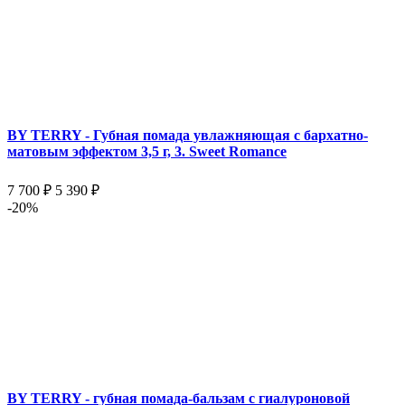
BY TERRY - Губная помада увлажняющая с бархатно-
матовым эффектом 3,5 г, 3. Sweet Romance
7 700 ₽
5 390 ₽
-20%
BY TERRY - губная помада-бальзам с гиалуроновой