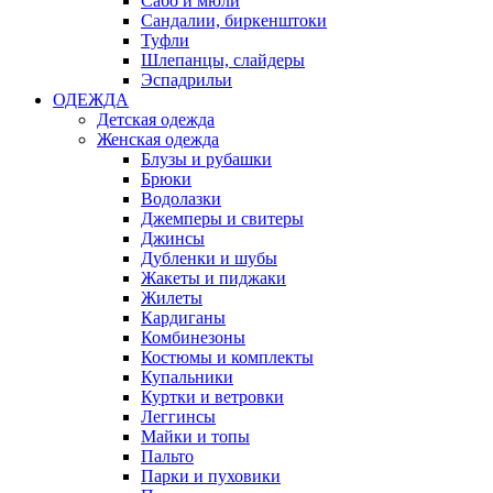
Сабо и мюли
Сандалии, биркенштоки
Туфли
Шлепанцы, слайдеры
Эспадрильи
ОДЕЖДА
Детская одежда
Женская одежда
Блузы и рубашки
Брюки
Водолазки
Джемперы и свитеры
Джинсы
Дубленки и шубы
Жакеты и пиджаки
Жилеты
Кардиганы
Комбинезоны
Костюмы и комплекты
Купальники
Куртки и ветровки
Леггинсы
Майки и топы
Пальто
Парки и пуховики