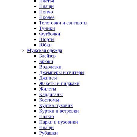
Платья
Плащи
Пончо
Прочее
Толстовки и свитшоты
Туники
Футболки
Шорты
Юбки
Мужская одежда
Блейзер
Брюки
Водолазки
Джемперы и свитеры
Джинсы
Жакеты и пиджаки
Жилеты
Кардиганы
Костюмы
Куртка-пуховик
Куртки и ветровки
Пальто
Парки и пуховики
Плащи
Рубашки