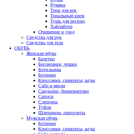
Румяна
Тени для век
Тональный крем
Тушь для ресниц
Хайлайтер
Очищение и уход
Средства для рук
Средства для тела
ОБУВЬ
Женская обувь
Балетки
Босоножки, чешки
Ботильоны
Ботинки
Кроссовки, сникерсы, кеды
Сабо и мюли
Сандалии, биркенштоки
Сапоги
Слипоны
Туфли
Шлепанцы, пантолеты
Мужская обувь
Ботинки
Кроссовки, сникерсы, кеды